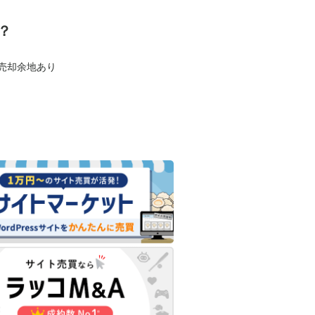
？
も売却余地あり