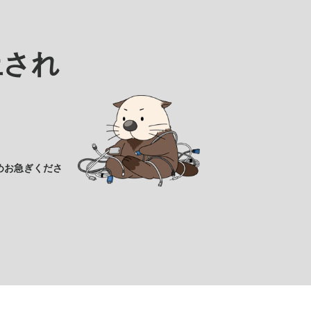
止され
めお急ぎくださ