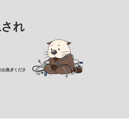
止され
めお急ぎくださ