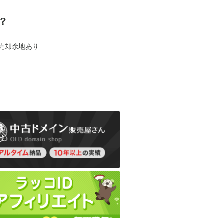
？
も売却余地あり