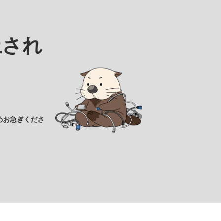
止され
めお急ぎくださ